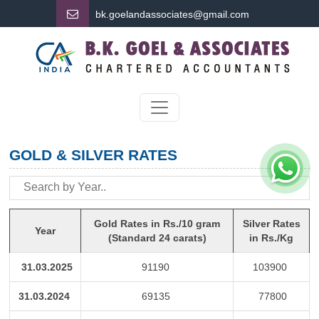
bk.
goelandassociates@gmail.com
GOLD & SILVER RATES
Gold Rates in Rs./10 gram
Silver Rates
Year
(Standard 24 carats)
in Rs./Kg
31.03.2025
91190
103900
31.03.2024
69135
77800